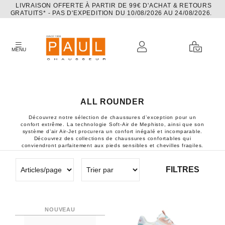
LIVRAISON OFFERTE À PARTIR DE 99€ D'ACHAT & RETOURS
GRATUITS* - PAS D'EXPEDITION DU 10/08/2026 AU 24/08/2026.
MENU
ALL ROUNDER
Découvrez notre sélection de chaussures d’exception pour un
confort extrême. La technologie Soft-Air de Mephisto, ainsi que son
système d’air Air-Jet procurera un confort inégalé et incomparable.
Découvrez des collections de chaussures confortables qui
conviendront parfaitement aux pieds sensibles et chevilles fragiles.
All Rounder est une marque qui vous accompagne dans votre bon
chaussant au quotidien. Chaussures confort et tendance!
FILTRES