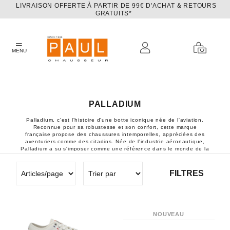
LIVRAISON OFFERTE À PARTIR DE 99€ D'ACHAT & RETOURS
GRATUITS*
MENU
PALLADIUM
Palladium, c'est l'histoire d'une botte iconique née de l'aviation.
Reconnue pour sa robustesse et son confort, cette marque
française propose des chaussures intemporelles, appréciées des
aventuriers comme des citadins. Née de l'industrie aéronautique,
Palladium a su s'imposer comme une référence dans le monde de la
chaussure. Ses bottes en toile, résistantes et confortables, sont
devenues un incontournable du vestiaire urbain. Palladium : plus
qu'une simple chaussure, c'est un état d'esprit. Cette marque
FILTRES
française, célèbre pour ses bottes en caoutchouc vulcanisé, allie
tradition et modernité pour offrir un style authentique et intemporel.