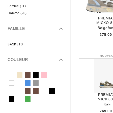
CATERPILLAR
Femme (11)
CETTI
Homme (20)
CHURCHS
PREMIA
MICKO 8
COLORS OF CA
Beigefo
FAMILLE
CRICKIT
275.00
CRIME OF LONDON
BASKETS
DATE
DIGEL
COULEUR
DORNDORF SERVAS
FELMINI
FUGITIVE
GABOR
GEOLLAMY
PREMIA
GEOX
MICK 8
GIESSWEIN
Kaki
HELLER
269.00