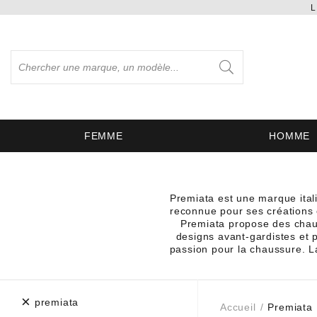
L
FEMME
HOMME
Premiata est une marque ital
reconnue pour ses créations or
Premiata propose des chauss
designs avant-gardistes et p
passion pour la chaussure. L
×
premiata
Accueil
Premiata