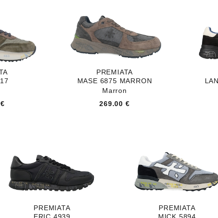
TA
PREMIATA
717
MASE 6875 MARRON
LAN
Marron
 €
269.00 €
PREMIATA
PREMIATA
ERIC 4939
MICK 5894