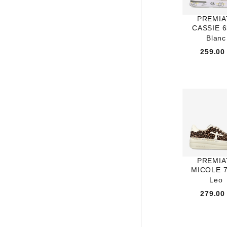
MAMZELLE
PREMIA
MARCO
CASSIE 
MEPHISTO
Blanc
MEXICANA
259.00
MISSELASTC
MOU
MURATTI
NEROGIARDINI
NO NAME
OHMYSANDALS
PALLADIUM
PREMIA
PAOYAMA
MICOLE 
PEDRO MIRALES
Leo
PELLET
279.00
PIKOLINOS
PLAKTON