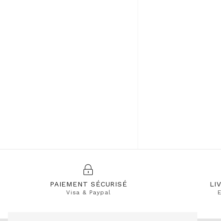
SIOUX
SUN 68
TBS
TRIVER
UNISA
VERBENAS
VICTORIA
WE DO CORTGIN
Westland
XAPATAN
YOKONO
adige
bibilou
PAIEMENT SÉCURISÉ
LI
blundstone
Visa & Paypal
E
bueno
coco et abricot