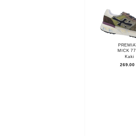
PMORVAN
PORRONET
Paraboot
REBECCA WHITE
REGARD
PREMIA
REGARDECIEL
MICK 7
REMONTE
Kaki
RHODE
269.00
RIEKER
ROSEMETAL
Redskins
SCHMOOVE
SEBAGO
SELLER
SEMELFLEX
SERAFINI