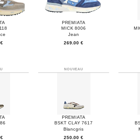
TA
PREMIATA
118
MICK 8006
MI
nce
Jean
 €
269.00 €
TA
PREMIATA
086
BSKT CLAY 7617
B
Blancgris
 €
250.00 €