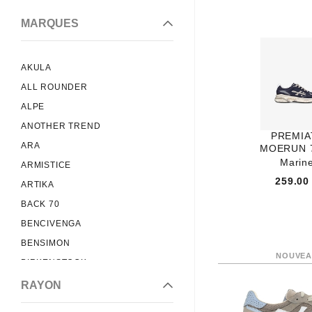
MARQUES
AKULA
ALL ROUNDER
ALPE
ANOTHER TREND
PREMIA
ARA
MOERUN 
Marin
ARMISTICE
259.00
ARTIKA
BACK 70
BENCIVENGA
BENSIMON
BIRKENSTOCK
BLACKSTONE
RAYON
BRETT AND SONS