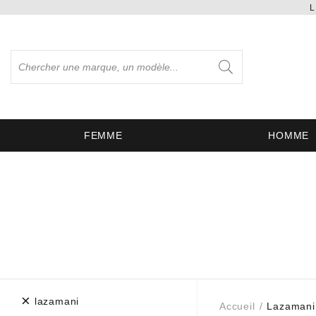
L
FEMME
HOMME
×
lazamani
Accueil
Lazamani