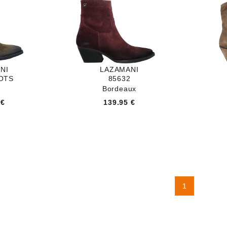
NI
LAZAMANI
OTS
85632
Bordeaux
 €
139.95 €
1