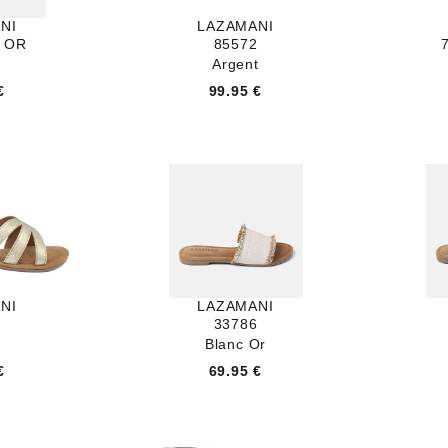
NI
LAZAMANI
P OR
85572
Argent
€
99.95 €
NI
LAZAMANI
9
33786
Blanc Or
€
69.95 €