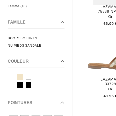
CATERPILLAR
Femme (16)
LAZAMA
CETTI
75888 N
Or
CHURCHS
FAMILLE
65.00 
COLORS OF CA
CRICKIT
BOOTS BOTTINES
CRIME OF LONDON
NU PIEDS SANDALE
DATE
DIGEL
COULEUR
DORNDORF SERVAS
FELMINI
FUGITIVE
LAZAMA
GABOR
3372
Or
GEOLLAMY
49.95 
GEOX
POINTURES
GIESSWEIN
HELLER