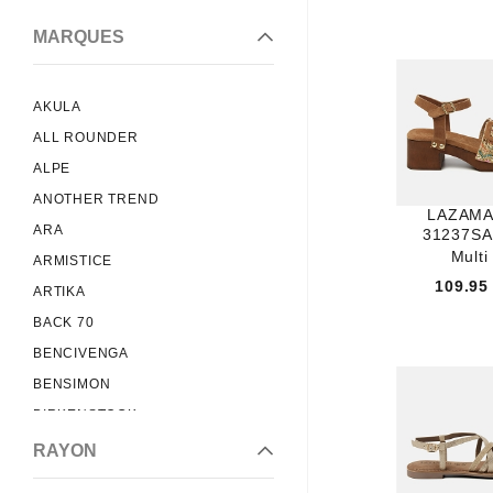
MARQUES
AKULA
ALL ROUNDER
ALPE
ANOTHER TREND
LAZAMA
ARA
31237S
Multi
ARMISTICE
109.95
ARTIKA
BACK 70
BENCIVENGA
BENSIMON
BIRKENSTOCK
BLACKSTONE
RAYON
BRETT AND SONS