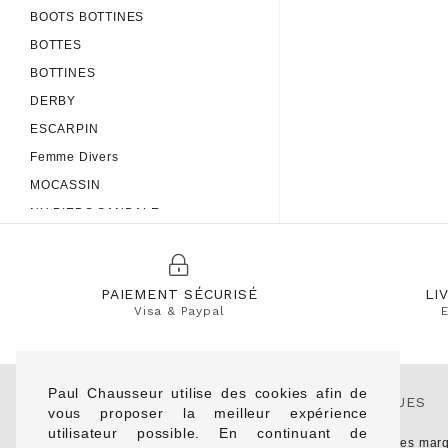
BOOTS BOTTINES
FELMINI
BOTTES
FUGITIVE
BOTTINES
GABOR
DERBY
GEOLLAMY
ESCARPIN
GEOX
Femme Divers
GIESSWEIN
MOCASSIN
HELLER
NU PIEDS SANDALE
HESCHUNG
Pantoufle
HEY DUDE
HOFF
PAIEMENT SÉCURISÉ
LI
ICONIC
Visa & Paypal
E
ILSE JACOBSEN
INUOVO
JB MARTIN
Paul Chausseur utilise des cookies afin de
A PROPOS
MARQUES
vous proposer la meilleur expérience
JHAY
utilisateur possible. En continuant de
KANNA
Qui sommes-nous
Toutes les mar