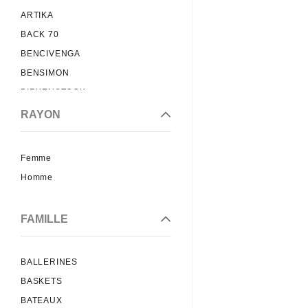
ARTIKA
BACK 70
BENCIVENGA
BENSIMON
BIRKENSTOCK
BLACKSTONE
RAYON
BRETT AND SONS
CATERPILLAR
Femme
CETTI
Homme
CHURCHS
COLORS OF CA
FAMILLE
CRICKIT
CRIME OF LONDON
BALLERINES
DATE
BASKETS
DIGEL
BATEAUX
DORNDORF SERVAS